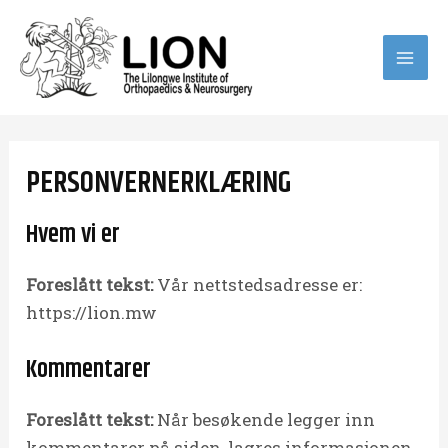
Skip
to
content
MA
ME
PERSONVERNERKLÆRING
Hvem vi er
Foreslått tekst:
Vår nettstedsadresse er:
https://lion.mw
Kommentarer
Foreslått tekst:
Når besøkende legger inn
kommentarer på siden, lagres informasjonen